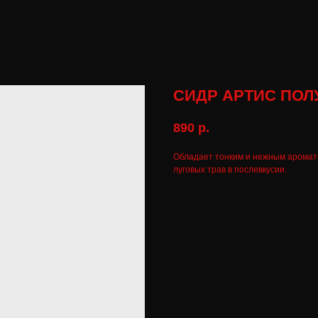
СИДР АРТИС ПОЛ
890
р.
Обладает тонким и нежным аромато
луговых трав в послевкусии.